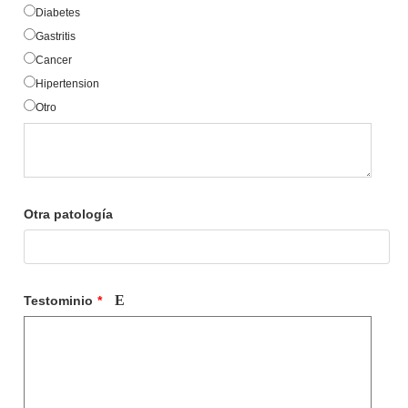
Diabetes
Gastritis
Cancer
Hipertension
Otro
Otra patología
Testominio
*