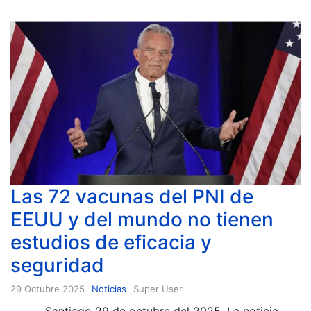
Las 72 vacunas del PNI de
EEUU y del mundo no tienen
estudios de eficacia y
seguridad
29 Octubre 2025
Noticias
Super User
Santiago 29 de octubre del 2025, La noticia