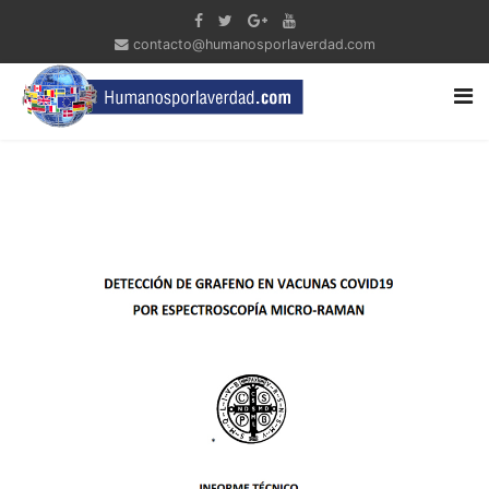
contacto@humanosporlaverdad.com