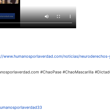
://www.humanosporlaverdad.com/noticias/neuroderechos-y-
anosporlaverdad.com #ChaoPase #ChaoMascarilla #Dictad
humanosporlaverdad33