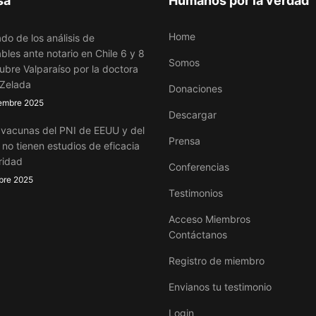
sa
Humanos por la verdad
Home
do de los análisis de
bles ante notario en Chile 6 y 8
Somos
ubre Valparaíso por la doctora
 Zelada
Donaciones
embre 2025
Descargar
 vacunas del PNI de EEUU y del
Prensa
no tienen estudios de eficacia
ridad
Conferencias
bre 2025
Testimonios
Acceso Miembros
Contáctanos
Registro de miembro
Envianos tu testimonio
Login