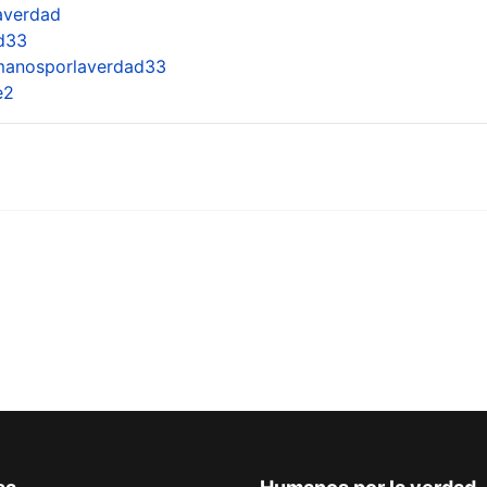
averdad
d33
manosporlaverdad33
e2